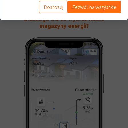
Dostosuj
Zezwól na wszystkie
Dlaczego warto wybrać nasze
magazyny energii?