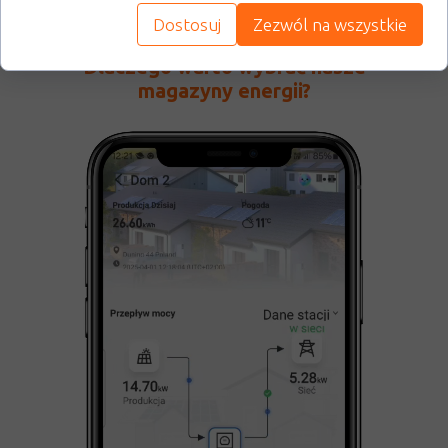
Dostosuj
Zezwól na wszystkie
Dlaczego warto wybrać nasze
magazyny energii?