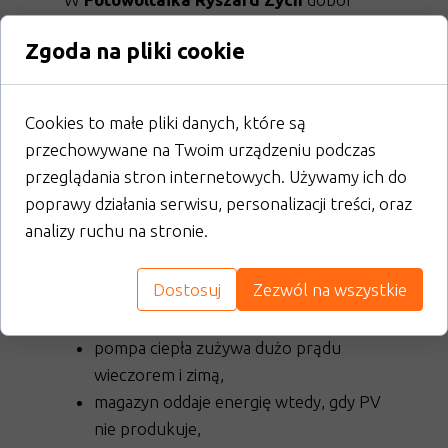
zawsze poprzedza
audyt energetyczny
, a
Zgoda na pliki cookie
nie szablonowa wycena.
Magazyn energii + pompa
Cookies to małe pliki danych, które są
ciepła – maksymalna
przechowywane na Twoim urządzeniu podczas
przeglądania stron internetowych. Używamy ich do
niezależność
poprawy działania serwisu, personalizacji treści, oraz
analizy ruchu na stronie.
Jeśli planujesz pompę ciepła lub już ją
masz,
magazyn energii staje się
Dostosuj
Zezwól na wszystkie
naturalnym uzupełnieniem systemu
.
Dlaczego to działa?
pompa ciepła zużywa dużo prądu
wieczorem i zimą,
magazyn oddaje energię wtedy, gdy PV
nie produkuje,