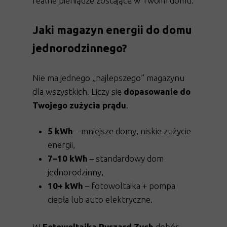
realne pieniądze zostające w Twoim domu.
Jaki magazyn energii do domu
jednorodzinnego?
Nie ma jednego „najlepszego” magazynu
dla wszystkich. Liczy się
dopasowanie do
Twojego zużycia prądu
.
Najczęściej dobierane pojemności:
5 kWh
– mniejsze domy, niskie zużycie
energii,
7–10 kWh
– standardowy dom
jednorodzinny,
10+ kWh
– fotowoltaika + pompa
ciepła lub auto elektryczne.
W
Fotowoltaika Ryszard Zych
dobór