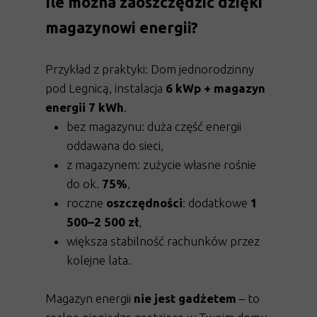
Ile można zaoszczędzić dzięki
magazynowi energii?
Przykład z praktyki: Dom jednorodzinny
pod Legnicą, instalacja
6 kWp + magazyn
energii 7 kWh
.
bez magazynu: duża część energii
oddawana do sieci,
z magazynem: zużycie własne rośnie
do ok.
75%
,
roczne
oszczędności
: dodatkowe
1
500–2 500 zł
,
większa stabilność rachunków przez
kolejne lata.
Magazyn energii
nie jest gadżetem
– to