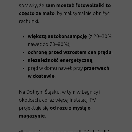
sprawiły, że
sam montaż fotowoltaiki to
często za mało
, by maksymalnie obniżyć
rachunki.
Magazyn energii daje Ci:
większą autokonsumpcję
(z 20–30%
nawet do 70–80%),
ochronę przed wzrostem cen prądu
,
niezależność energetyczną
,
prąd w domu nawet przy
przerwach
w dostawie
.
Na Dolnym Śląsku, w tym w Legnicy i
okolicach, coraz więcej instalacji PV
projektuje się
od razu z myślą o
magazynie
.