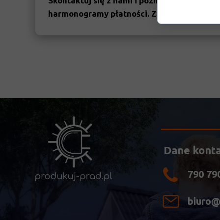
Skontaktuj się z nami i poznaj dostępne op
harmonogramy płatności. Zobacz
REGULA
Dane kont
790 79
biuro@