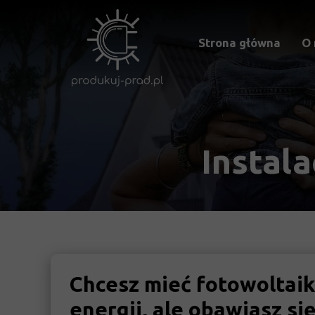
Strona główna
O 
Instal
Chcesz mieć fotowoltai
energii, ale obawiasz si