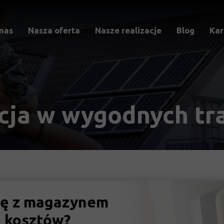
nas
Nasza oferta
Nasze realizacje
Blog
Kar
Fotowoltaika
Magazyny energii
Pompy ciepła
acja w wygodnych tr
Rekuperacje i inne
Dotacje
kę z magazynem
ę kosztów?