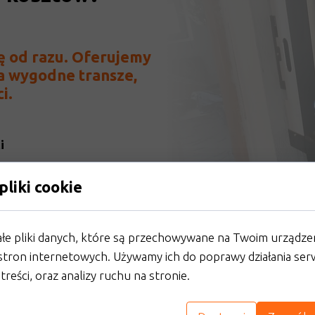
cję od razu. Oferujemy
a wygodne transze,
i.
i
a
wym budżetem
pliki cookie
we własną energię i zacząć
ałe pliki danych, które są przechowywane na Twoim urządze
ika z magazynem energii oraz
stron internetowych. Używamy ich do poprawy działania ser
 już dziś, a płatność rozłóż w
 treści, oraz analizy ruchu na stronie.