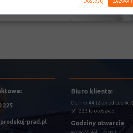
cje finansowania oraz
Dostosuj
Zezwól n
MIN
aktowe:
Biuro klienta:
Dunino 44 (2km od Legnicy
0 225
59-223 Krotoszyce
produkuj-prad.pl
Godziny otwarcia
Poniedziałek – piątek