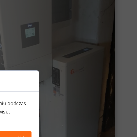
niu podczas
wisu,