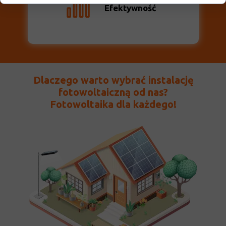
Efektywność
Dlaczego warto wybrać instalację
fotowoltaiczną od nas?
Fotowoltaika dla każdego!